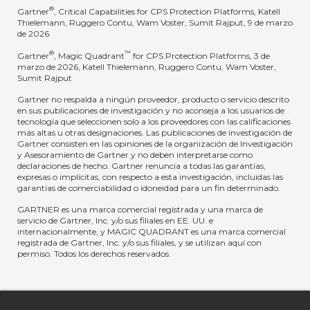
®
Gartner
, Critical Capabilities for CPS Protection Platforms, Katell
Sigue siendo líder del sector y ofrece
Thielemann, Ruggero Contu, Wam Voster, Sumit Rajput, 9 de marzo
de 2026
soluciones para OT y la gestión de riesgos
®
™
Gartner
, Magic Quadrant
for CPS Protection Platforms, 3 de
Vicepresidente de Tecnologías de la
marzo de 2026, Katell Thielemann, Ruggero Contu, Wam Voster,
Información
Sumit Rajput
Inmobiliario
Gartner no respalda a ningún proveedor, producto o servicio descrito
en sus publicaciones de investigación y no aconseja a los usuarios de
tecnología que seleccionen solo a los proveedores con las calificaciones
más altas u otras designaciones. Las publicaciones de investigación de
Gartner consisten en las opiniones de la organización de Investigación
Los resultados transformadores, junto con
y Asesoramiento de Gartner y no deben interpretarse como
declaraciones de hecho. Gartner renuncia a todas las garantías,
una asistencia ágil, generan un impacto en
expresas o implícitas, con respecto a esta investigación, incluidas las
la organización
garantías de comerciabilidad o idoneidad para un fin determinado.
GARTNER es una marca comercial registrada y una marca de
Director de TI
servicio de Gartner, Inc. y/o sus filiales en EE. UU. e
Gobierno federal
internacionalmente, y MAGIC QUADRANT es una marca comercial
registrada de Gartner, Inc. y/o sus filiales, y se utilizan aquí con
permiso. Todos los derechos reservados.
Plataforma fiable de visibilidad OT para
entornos industriales complejos