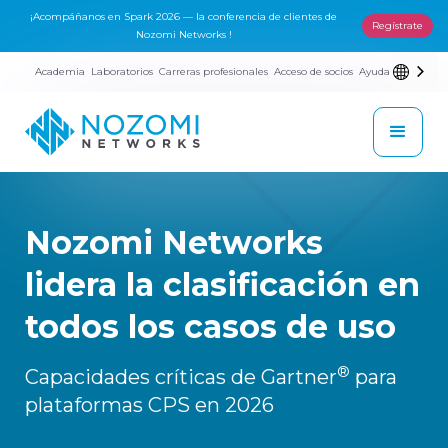
¡Acompáñanos en Spark 2026 — la conferencia de clientes de
Regístrate
Nozomi Networks !
Academia
Laboratorios
Carreras profesionales
Acceso de socios
Ayuda
Nozomi Networks
lidera la clasificación en
todos los casos de uso
®
Capacidades críticas de Gartner
para
plataformas CPS en 2026