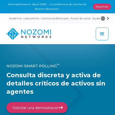
¡Acompáñanos en Spark 2026 — la conferencia de clientes de
Regístrate
Nozomi Networks !
Academia
Laboratorios
Carreras profesionales
Acceso de socios
Ayuda
™
NOZOMI SMART POLLING
Consulta discreta y activa de
detalles críticos de activos sin
agentes
Solicitar una demostración