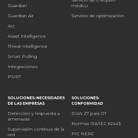
Servicio de chequeo
Guardian
médico
Guardian Air
Servicio de optimización
Arc
Asset Intelligence
Threat Intelligence
Smart Polling
Integraciones
PSIRT
SOLUCIONES: NECESIDADES
SOLUCIONES:
DE LAS EMPRESAS
CONFORMIDAD
Detección y respuesta a
DoW ZT para OT
amenazas
Normas ISA/IEC 62443
Supervisión continua de la
PIC NERC
red