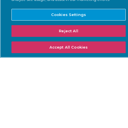
amenazas
Normas ISA/IEC 62443
Supervisión continua de la
PIC NERC
Cookies Settings
red
Directiva NIS2
Gestión del inventario de
activos
Reject All
Normas de
ciberseguridad de la SEC
Gestión de riesgos y
vulnerabilidades
Accept All Cookies
Directivas de seguridad de
la TSA
IoT Seguridad
Ciberseguridad de los
centros de datos
SOLUCIONES: INDUSTRIA
APRENDA
Aeropuertos
Academia
Servicios eléctricos
Carreras profesionales
Sanidad
Empresa