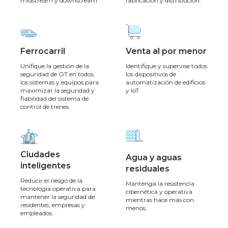
midstream y downstream.
fabricación y distribución.
Ferrocarril
Venta al por menor
Unifique la gestión de la
Identifique y supervise todos
seguridad de OT en todos
los dispositivos de
los sistemas y equipos para
automatización de edificios
maximizar la seguridad y
y IoT .
fiabilidad del sistema de
control de trenes.
Ciudades
Agua y aguas
inteligentes
residuales
Reducir el riesgo de la
Mantenga la resistencia
tecnología operativa para
cibernética y operativa
mantener la seguridad de
mientras hace más con
residentes, empresas y
menos.
empleados.