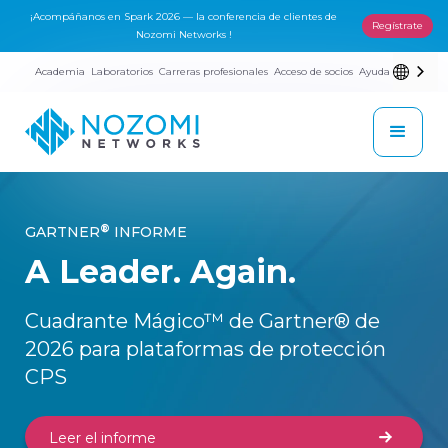
¡Acompáñanos en Spark 2026 — la conferencia de clientes de
Regístrate
Nozomi Networks !
Academia
Laboratorios
Carreras profesionales
Acceso de socios
Ayuda
®
GARTNER
INFORME
A Leader. Again.
Cuadrante Mágico™ de Gartner® de
2026 para plataformas de protección
CPS
Leer el informe