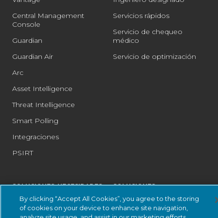
Central Management
Servicios rápidos
Console
Servicio de chequeo
Guardian
médico
Guardian Air
Servicio de optimización
Arc
Asset Intelligence
Threat Intelligence
Smart Polling
Integraciones
PSIRT
SOLUCIONES: NECESIDADES
SOLUCIONES:
DE LAS EMPRESAS
CONFORMIDAD
By clicking “Accept All Cookies”, you agree to the storing
of cookies on your device to enhance site navigation,
Detección y respuesta a
DoW ZT para OT
analyze site usage, and assist in our marketing efforts.