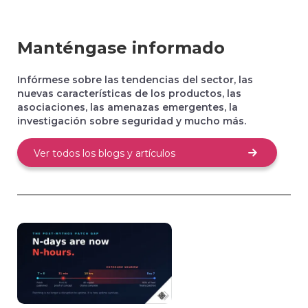
Manténgase informado
Sigue siendo líder del sector y ofrece
soluciones para OT y la gestión de riesgos
Infórmese sobre las tendencias del sector, las
Vicepresidente de Tecnologías de la
nuevas características de los productos, las
Información
asociaciones, las amenazas emergentes, la
Inmobiliario
investigación sobre seguridad y mucho más.
Ver todos los blogs y artículos
Los resultados transformadores, junto con
una asistencia ágil, generan un impacto en
la organización
Director de TI
Gobierno federal