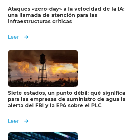
Plataforma fiable de visibilidad OT para
Ataques «zero-day» a la velocidad de la IA:
entornos industriales complejos
una llamada de atención para las
infraestructuras críticas
Director de Seguridad Informática y Gestión de
Riesgos
Leer
Transporte
Gran apoyo y excelente facilidad de uso
para la detección y respuesta
automatizadas.
Siete estados, un punto débil: qué significa
Gerente de Ingeniería
para las empresas de suministro de agua la
Energía y servicios públicos
alerta del FBI y la EPA sobre el PLC
Leer