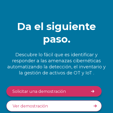
Energía y servicios públicos
Da el siguiente
Sigue siendo líder del sector y ofrece
soluciones para OT y la gestión de riesgos
paso.
Vicepresidente de Tecnologías de la
Información
Inmobiliario
Descubre lo fácil que es identificar y
responder a las amenazas cibernéticas
automatizando la detección, el inventario y
la gestión de activos de OT y IoT .
Los resultados transformadores, junto con
una asistencia ágil, generan un impacto en
la organización
Solicitar una demostración
Director de TI
Ver demostración
Gobierno federal