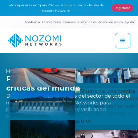
¡Acompáñanos en Spark 2026 — la conferencia de clientes de
Regístrate
Nozomi Networks !
Academia
Laboratorios
Carreras profesionales
Acceso de socios
Ayuda
HISTORIAS DE CLIENTES
Proteger las infraestructuras
críticas del mundo
Descubra por qué los líderes del sector de todo el
mundo confían en Nozomi Networks para
proporcionar una seguridad y visibilidad
profundas OT e IoT .