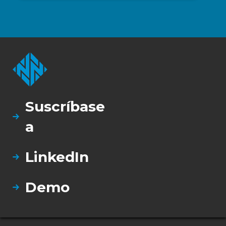
Plataforma fiable de visibilidad OT para
entornos industriales complejos
Director de Seguridad Informática y
Gestión de Riesgos
Transporte
Suscríbase
a
Gran apoyo y excelente facilidad de uso
para la detección y respuesta
LinkedIn
automatizadas.
Demo
Gerente de Ingeniería
Energía y servicios públicos