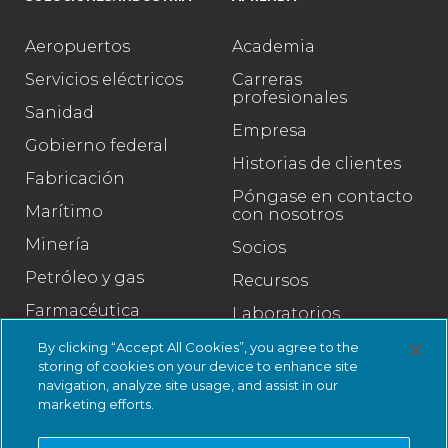
Aeropuertos
Academia
Servicios eléctricos
Carreras
profesionales
Sanidad
Empresa
Gobierno federal
Historias de clientes
Fabricación
Póngase en contacto
Marítimo
con nosotros
Minería
Socios
Petróleo y gas
Recursos
Farmacéutica
Laboratorios
Ferrocarril
Legal
By clicking “Accept All Cookies”, you agree to the
storing of cookies on your device to enhance site
Venta al por menor
Centro de confianza
navigation, analyze site usage, and assist in our
marketing efforts.
Ciudades inteligentes
Agua y aguas