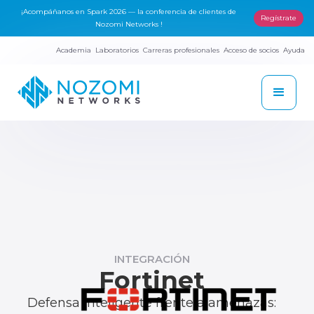
¡Acompáñanos en Spark 2026 — la conferencia de clientes de
Regístrate
Nozomi Networks !
Academia
Laboratorios
Carreras profesionales
Acceso de socios
Ayuda
INTEGRACIÓN
Fortinet
Defensa inteligente frente a amenazas: