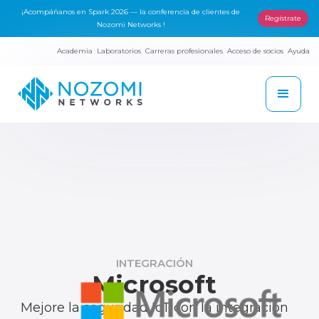
¡Acompáñanos en Spark 2026 — la conferencia de clientes de
Regístrate
Nozomi Networks !
Academia
Laboratorios
Carreras profesionales
Acceso de socios
Ayuda
INTEGRACIÓN
Microsoft
Mejore la seguridad IoT con la integración