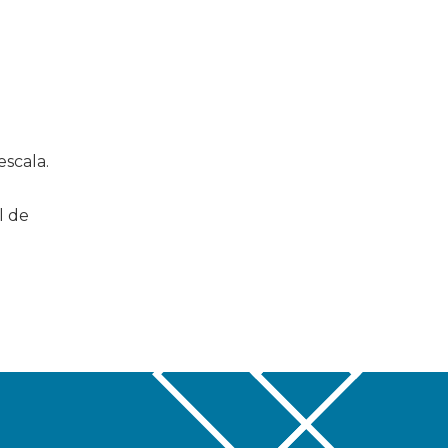
escala.
l de