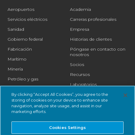
Aeropuertos
Academia
Servicios eléctricos
Carreras profesionales
Sanidad
Empresa
Gobierno federal
Historias de clientes
Fabricación
Póngase en contacto con
nosotros
Marítimo
Socios
Minería
Recursos
Petróleo y gas
Laboratorios
Farmacéutica
Legal
By clicking “Accept All Cookies”, you agree to the
Ferrocarril
storing of cookies on your device to enhance site
Centro de confianza
navigation, analyze site usage, and assist in our
Venta al por menor
marketing efforts.
Ciudades inteligentes
Cookies Settings
Agua y aguas residuales