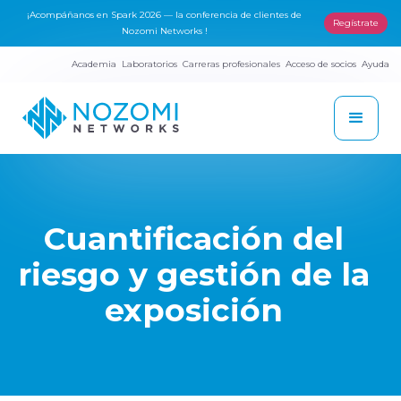
¡Acompáñanos en Spark 2026 — la conferencia de clientes de
Regístrate
Nozomi Networks !
Academia
Laboratorios
Carreras profesionales
Acceso de socios
Ayuda
Cuantificación del
riesgo y gestión de la
exposición