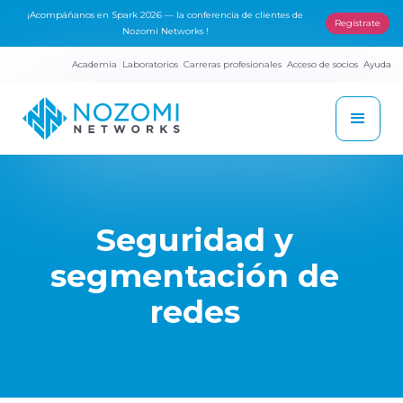
¡Acompáñanos en Spark 2026 — la conferencia de clientes de
Regístrate
Nozomi Networks !
Academia
Laboratorios
Carreras profesionales
Acceso de socios
Ayuda
Seguridad y
segmentación de
redes