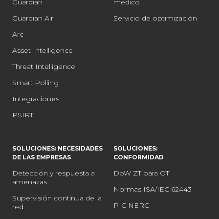
Guardian
médico
Guardian Air
Servicio de optimización
Arc
Asset Intelligence
Threat Intelligence
Smart Polling
Integraciones
PSIRT
SOLUCIONES: NECESIDADES
SOLUCIONES:
DE LAS EMPRESAS
CONFORMIDAD
Detección y respuesta a
DoW ZT para OT
amenazas
Normas ISA/IEC 62443
Supervisión continua de la
PIC NERC
red